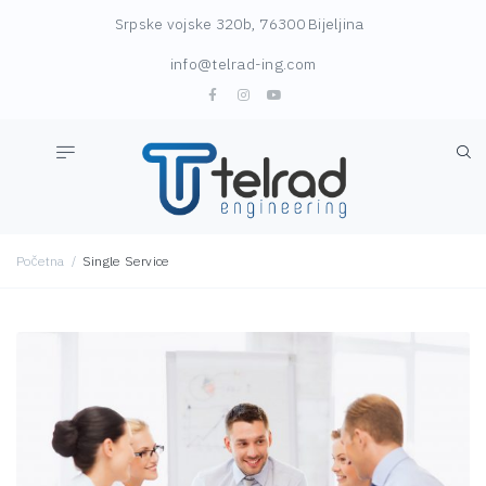
Srpske vojske 320b, 76300 Bijeljina
info@telrad-ing.com
/
Početna
Single Service